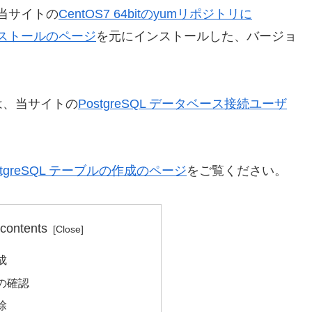
、当サイトの
CentOS7 64bitのyumリポジトリに
ンストールのページ
を元にインストールした、バージョ
は、当サイトの
PostgreSQL データベース接続ユーザ
stgreSQL テーブルの作成のページ
をご覧ください。
 contents
成
の確認
除